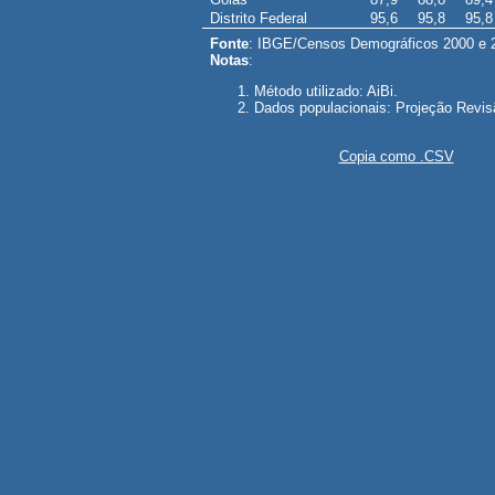
Distrito Federal
95,6
95,8
95,8
Fonte
: IBGE/Censos Demográficos 2000 e 2
Notas
:
Método utilizado: AiBi.
Dados populacionais: Projeção Revis
Copia como .CSV