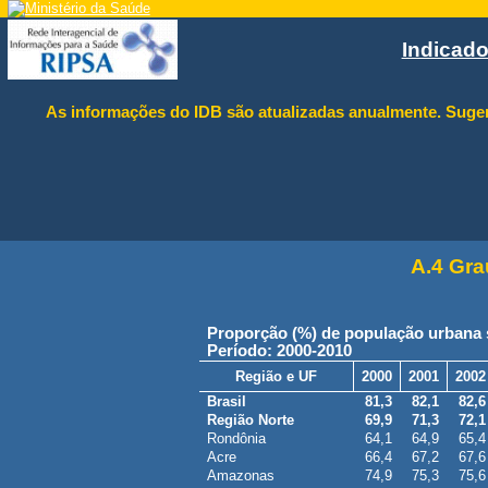
Indicad
As informações do IDB são atualizadas anualmente. Suger
A.4 Gra
Proporção (%) de população urbana
Período: 2000-2010
Região e UF
2000
2001
2002
Brasil
81,3
82,1
82,6
Região Norte
69,9
71,3
72,1
Rondônia
64,1
64,9
65,4
Acre
66,4
67,2
67,6
Amazonas
74,9
75,3
75,6