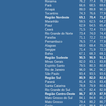
Roraima
76,2
77,4
78,2
Pará
66,6
68,5
69,6
Amapá
89,0
89,8
90,3
Tocantins
74,3
76,6
77,9
Região Nordeste
69,1
70,4
71,2
Maranhão
59,5
62,5
64,2
Piauí
62,9
64,5
65,4
Ceará
71,5
72,4
73,0
Rio Grande do Norte
73,4
74,0
74,4
Paraíba
71,1
72,2
72,9
Pernambuco
76,5
77,4
77,9
Alagoas
68,0
69,4
70,3
Sergipe
71,4
71,9
72,3
Bahia
67,1
68,3
69,1
Região Sudeste
90,5
90,9
91,1
Minas Gerais
82,0
83,1
83,8
Espírito Santo
79,5
80,3
80,8
Rio de Janeiro
96,0
96,2
96,2
São Paulo
93,4
93,5
93,6
Região Sul
80,9
82,0
82,6
Paraná
81,4
82,6
83,4
Santa Catarina
78,8
79,9
80,6
Rio Grande do Sul
81,7
82,4
82,9
Região Centro-Oeste
86,7
87,5
87,9
Mato Grosso do Sul
84,1
84,8
85,2
Mato Grosso
79,4
80,2
80,7
Goiás
87,9
88,8
89,4