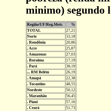
minimo) segundo l
Região/UF/Reg.Metr.
%
TOTAL
27,21
Norte
33,18
. Rondônia
20,86
. Acre
25,87
. Amazonas
27,03
. Roraima
17,19
. Pará
38,19
... RM Belém
26,19
. Amapá
22,38
. Tocantins
48,55
Nordeste
50,12
. Maranhão
56,45
. Piauí
57,16
. Ceará
51,73