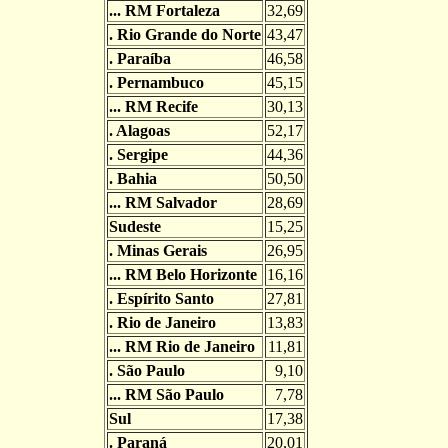
... RM Fortaleza
32,69
. Rio Grande do Norte
43,47
. Paraíba
46,58
. Pernambuco
45,15
... RM Recife
30,13
. Alagoas
52,17
. Sergipe
44,36
. Bahia
50,50
... RM Salvador
28,69
Sudeste
15,25
. Minas Gerais
26,95
... RM Belo Horizonte
16,16
. Espírito Santo
27,81
. Rio de Janeiro
13,83
... RM Rio de Janeiro
11,81
. São Paulo
9,10
... RM São Paulo
7,78
Sul
17,38
. Paraná
20,01