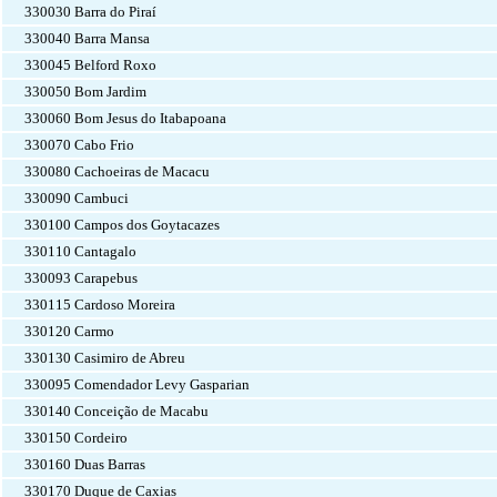
330030 Barra do Piraí
330040 Barra Mansa
330045 Belford Roxo
330050 Bom Jardim
330060 Bom Jesus do Itabapoana
330070 Cabo Frio
330080 Cachoeiras de Macacu
330090 Cambuci
330100 Campos dos Goytacazes
330110 Cantagalo
330093 Carapebus
330115 Cardoso Moreira
330120 Carmo
330130 Casimiro de Abreu
330095 Comendador Levy Gasparian
330140 Conceição de Macabu
330150 Cordeiro
330160 Duas Barras
330170 Duque de Caxias