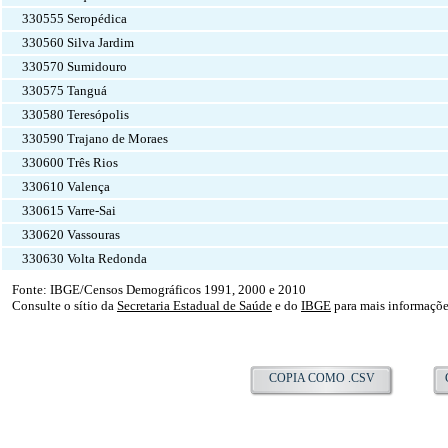
330555 Seropédica
330560 Silva Jardim
330570 Sumidouro
330575 Tanguá
330580 Teresópolis
330590 Trajano de Moraes
330600 Três Rios
330610 Valença
330615 Varre-Sai
330620 Vassouras
330630 Volta Redonda
Fonte: IBGE/Censos Demográficos 1991, 2000 e 2010
Consulte o sítio da
Secretaria Estadual de Saúde
e do
IBGE
para mais informaçõ
COPIA COMO .CSV