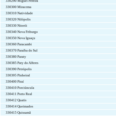
330290 Miguel Pereira
330300 Miracema
330310 Natividade
330320 Nilópolis
330330 Niterói
330340 Nova Friburgo
330350 Nova Iguaçu
330360 Paracambi
330370 Paraíba do Sul
330380 Paraty
330385 Paty do Alferes
330390 Petrópolis
330395 Pinheiral
330400 Piraí
330410 Porciúncula
330411 Porto Real
330412 Quatis
330414 Queimados
330415 Quissamã