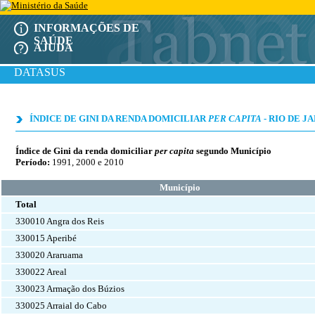
INFORMAÇÕES DE
SAÚDE
AJUDA
DATASUS
ÍNDICE DE GINI DA RENDA DOMICILIAR
PER CAPITA
- RIO DE J
Índice de Gini da renda domiciliar
per capita
segundo Município
Período:
1991, 2000 e 2010
Município
Total
330010 Angra dos Reis
330015 Aperibé
330020 Araruama
330022 Areal
330023 Armação dos Búzios
330025 Arraial do Cabo