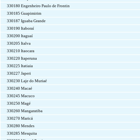
330180 Engenheiro Paulo de Frontin
330185 Guapimirim
330187 Iguaba Grande
330190 Itaboraí
330200 Itaguaí
330205 Italva
330210 Itaocara
330220 Itaperuna
330225 Itatiaia
330227 Japeri
330230 Laje do Muriaé
330240 Macaé
330245 Macuco
330250 Magé
330260 Mangaratiba
330270 Maricá
330280 Mendes
330285 Mesquita