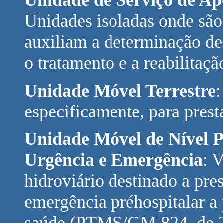
Unidade de Serviço de Ap
Unidades isoladas onde são 
auxiliam a determinação d
o tratamento e a reabilitaçã
Unidade Móvel Terrestre
:
especificamente, para prest
Unidade Móvel de Nível P
Urgência e Emergência
: V
hidroviário destinado a pre
emergência préhospitalar a 
saúde.(PTMS/GM 824, de 2